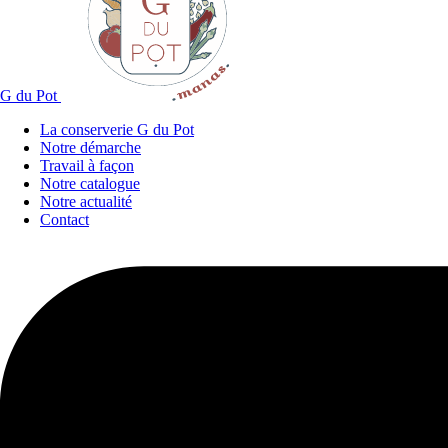
G du Pot
La conserverie G du Pot
Notre démarche
Travail à façon
Notre catalogue
Notre actualité
Contact