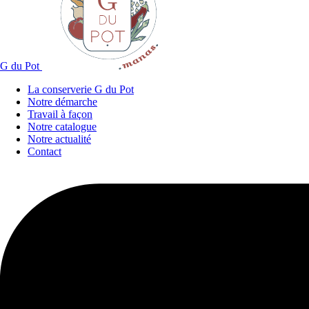
G du Pot
La conserverie G du Pot
Notre démarche
Travail à façon
Notre catalogue
Notre actualité
Contact