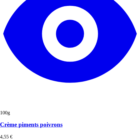
100g
Crème piments poivrons
4,55
€