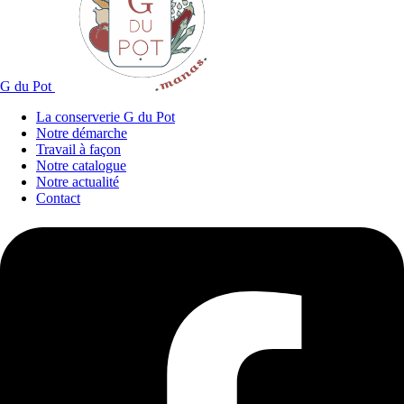
G du Pot
La conserverie G du Pot
Notre démarche
Travail à façon
Notre catalogue
Notre actualité
Contact