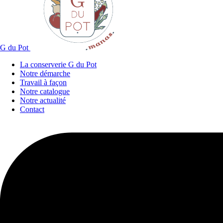
G du Pot
La conserverie G du Pot
Notre démarche
Travail à façon
Notre catalogue
Notre actualité
Contact